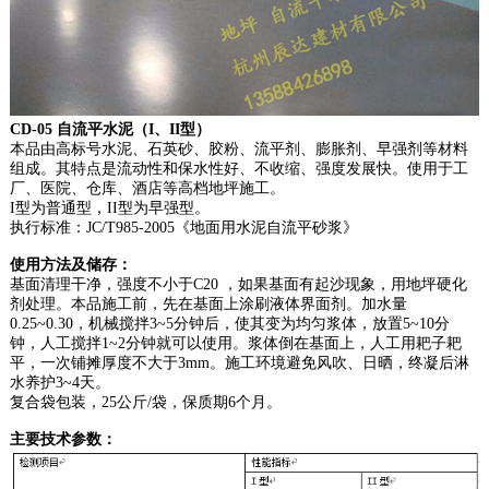
CD-05 自流平水泥（I、II型）
本品由高标号水泥、石英砂、胶粉、流平剂、膨胀剂、早强剂等材料
组成。其特点是流动性和保水性好、不收缩、强度发展快。使用于工
厂、医院、仓库、酒店等高档地坪施工。
I型为普通型，II型为早强型。
执行标准：JC/T985-2005《地面用水泥自流平砂浆》
使用方法及储存：
基面清理干净，强度不小于C20 ，如果基面有起沙现象，用地坪硬化
剂处理。本品施工前，先在基面上涂刷液体界面剂。加水量
0.25~0.30，机械搅拌3~5分钟后，使其变为均匀浆体，放置5~10分
钟，人工搅拌1~2分钟就可以使用。浆体倒在基面上，人工用耙子耙
平，一次铺摊厚度不大于3mm。施工环境避免风吹、日晒，终凝后淋
水养护3~4天。
复合袋包装，25公斤/袋，保质期6个月。
主要技术参数：